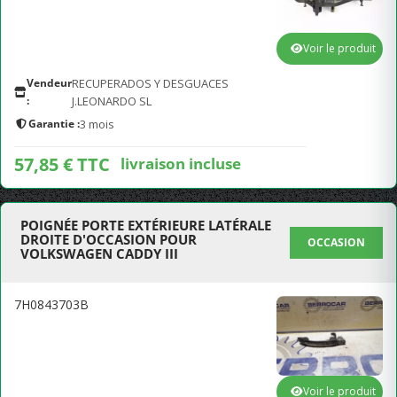
Voir le produit
Vendeur
RECUPERADOS Y DESGUACES
:
J.LEONARDO SL
Garantie :
3 mois
57,85 € TTC
livraison incluse
POIGNÉE PORTE EXTÉRIEURE LATÉRALE
DROITE D'OCCASION POUR
OCCASION
VOLKSWAGEN CADDY III
7H0843703B
Voir le produit