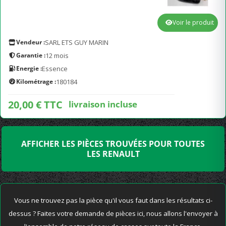
Voir le produit
Vendeur :
SARL ETS GUY MARIN
Garantie :
12 mois
Energie :
Essence
Kilométrage :
180184
20,00 € TTC
livraison incluse
AFFICHER LES PIÈCES TROUVÉES POUR TOUTES
LES RENAULT
Vous ne trouvez pas la pièce qu'il vous faut dans les résultats ci-
dessus ? Faites votre demande de pièces ici, nous allons l'envoyer à