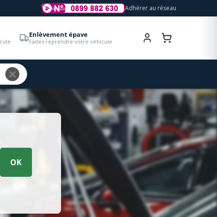
Adhérer au réseau
Enlèvement épave
cule
Faites reprendre votre véhicule
OK