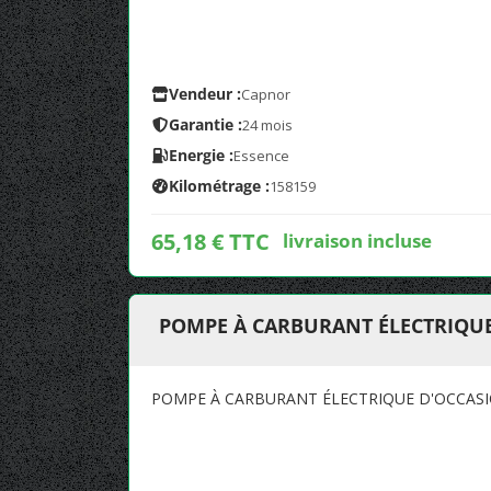
Vendeur :
Capnor
Garantie :
24 mois
Energie :
Essence
Kilométrage :
158159
65,18 € TTC
livraison incluse
POMPE À CARBURANT ÉLECTRIQU
POMPE À CARBURANT ÉLECTRIQUE D'OCCAS