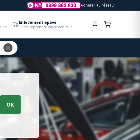
Adhérer au réseau
Enlèvement épave
cule
Faites reprendre votre véhicule
OK