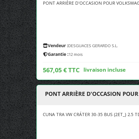
PONT ARRIÈRE D'OCCASION POUR VOLKSWAG
Vendeur :
DESGUACES GERARDO S.L.
Garantie :
12 mois
567,05 € TTC
livraison incluse
PONT ARRIÈRE D'OCCASION POUR
CUNA TRA VW CRÁTER 30-35 BUS (2ET_) 2.5 T