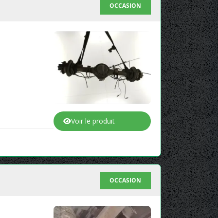
OCCASION
Voir le produit
OCCASION