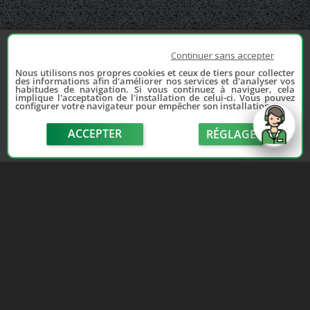
Continuer sans accepter
Nous utilisons nos propres cookies et ceux de tiers pour collecter
des informations afin d'améliorer nos services et d'analyser vos
habitudes de navigation. Si vous continuez à naviguer, cela
implique l'acceptation de l'installation de celui-ci. Vous pouvez
configurer votre navigateur pour empêcher son installation.
ACCEPTER
RÉGLAGE
send
Depuis 2006, France Casse accompagne les
automobilistes dans leur recherche de pièces
d'occasion. Réparez votre auto sans vous ruiner !