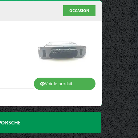
OCCASION
Voir le produit
 PORSCHE