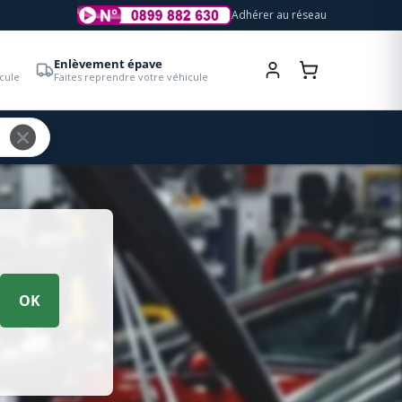
Adhérer au réseau
Enlèvement épave
cule
Faites reprendre votre véhicule
OK