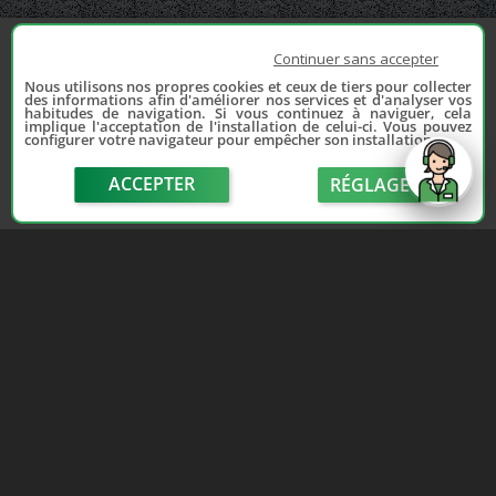
Continuer sans accepter
Nous utilisons nos propres cookies et ceux de tiers pour collecter
des informations afin d'améliorer nos services et d'analyser vos
habitudes de navigation. Si vous continuez à naviguer, cela
implique l'acceptation de l'installation de celui-ci. Vous pouvez
configurer votre navigateur pour empêcher son installation.
ACCEPTER
RÉGLAGE
send
Depuis 2006, France Casse accompagne les
automobilistes dans leur recherche de pièces
d'occasion. Réparez votre auto sans vous ruiner !