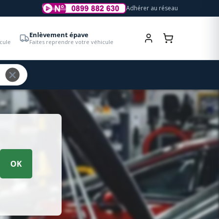
Adhérer au réseau
Enlèvement épave
cule
Faites reprendre votre véhicule
OK