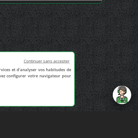
Continuer sans accepter
rvices et d'analyser vos habitudes de
uvez configurer votre navigateur pour
send