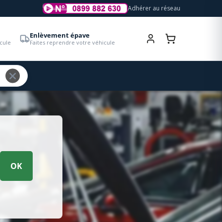
Adhérer au réseau
Enlèvement épave
cule
Faites reprendre votre véhicule
OK