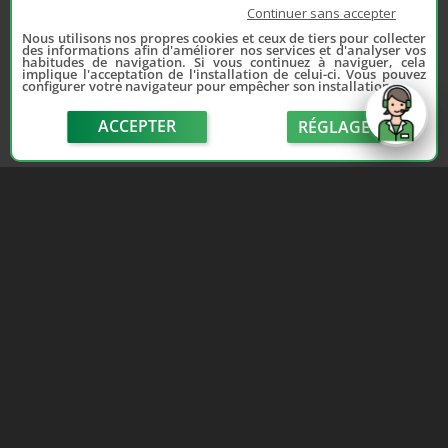
Continuer sans accepter
Nous utilisons nos propres cookies et ceux de tiers pour collecter
des informations afin d'améliorer nos services et d'analyser vos
habitudes de navigation. Si vous continuez à naviguer, cela
implique l'acceptation de l'installation de celui-ci. Vous pouvez
configurer votre navigateur pour empêcher son installation.
ACCEPTER
RÉGLAGE
send
Depuis 2006, France Casse accompagne les
automobilistes dans leur recherche de pièces
d'occasion. Réparez votre auto sans vous ruiner !
LIENS UTILES
NOUS CONTACTER