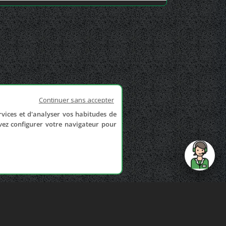
Continuer sans accepter
rvices et d'analyser vos habitudes de
uvez configurer votre navigateur pour
send