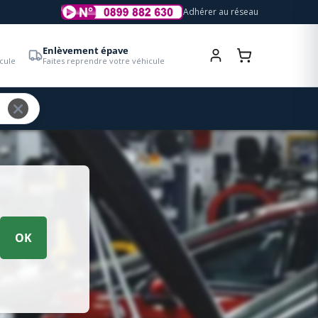
Adhérer au réseau
Enlèvement épave
cule
Faites reprendre votre véhicule
OK