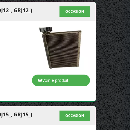
2_, GRJ12_)
OCCASION
Voir le produit
5_, GRJ15_)
OCCASION