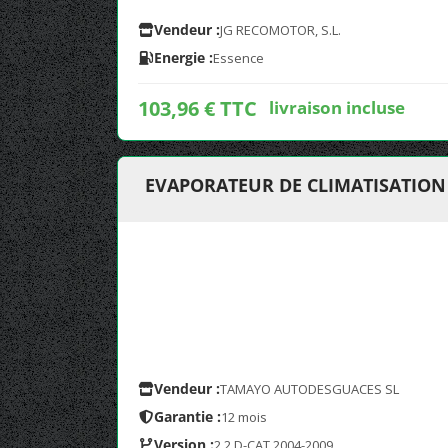
Vendeur :
JG RECOMOTOR, S.L.
Energie :
Essence
103,96 € TTC
livraison incluse
EVAPORATEUR DE CLIMATISATION
Vendeur :
TAMAYO AUTODESGUACES SL
Garantie :
12 mois
Version :
2.2 D-CAT 2004-2009