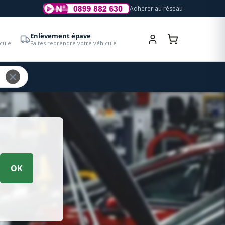
Adhérer au réseau
Enlèvement épave
cule
Faites reprendre votre véhicule
OK