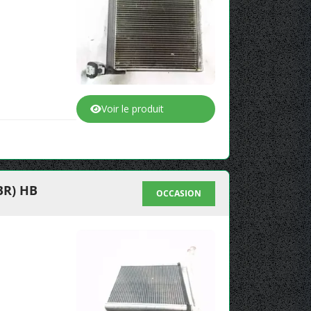
Voir le produit
BR) HB
OCCASION