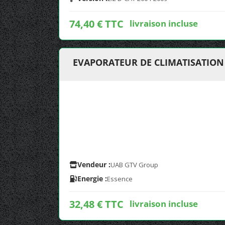
74,40 € TTC
livraison incluse
EVAPORATEUR DE CLIMATISATION 
Vendeur :
UAB GTV Group
Energie :
Essence
32,48 € TTC
livraison incluse