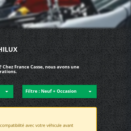
HILUX
? Chez France Casse, nous avons une
rations.

Filtre : Neuf + Occasion

a compatibilité avec votre véhicule avant