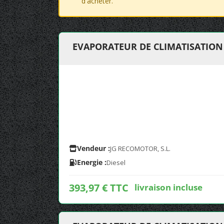
d'acheter.
EVAPORATEUR DE CLIMATISATION 
Vendeur :
JG RECOMOTOR, S.L.
Energie :
Diesel
393,97 € TTC
livraison incluse