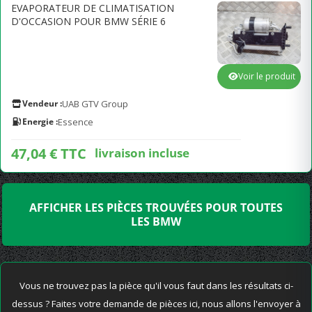
EVAPORATEUR DE CLIMATISATION
D'OCCASION POUR BMW SÉRIE 6
Voir le produit
Vendeur :
UAB GTV Group
Energie :
Essence
47,04 € TTC
livraison incluse
AFFICHER LES PIÈCES TROUVÉES POUR TOUTES
LES BMW
Vous ne trouvez pas la pièce qu'il vous faut dans les résultats ci-
dessus ? Faites votre demande de pièces ici, nous allons l'envoyer à