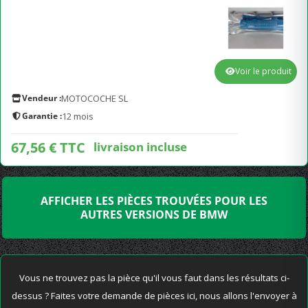
Voir le produit
Vendeur :
MOTOCOCHE SL
Garantie :
12 mois
67,56 € TTC
livraison incluse
AFFICHER LES PIÈCES TROUVÉES POUR LES
AUTRES VERSIONS DE BMW
Vous ne trouvez pas la pièce qu'il vous faut dans les résultats ci-
dessus ? Faites votre demande de pièces ici, nous allons l'envoyer à