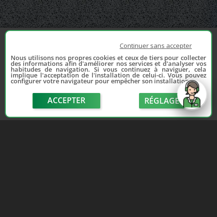
Continuer sans accepter
Nous utilisons nos propres cookies et ceux de tiers pour collecter
des informations afin d'améliorer nos services et d'analyser vos
habitudes de navigation. Si vous continuez à naviguer, cela
implique l'acceptation de l'installation de celui-ci. Vous pouvez
configurer votre navigateur pour empêcher son installation.
ACCEPTER
RÉGLAGE
send
Depuis 2006, France Casse accompagne les
automobilistes dans leur recherche de pièces
d'occasion. Réparez votre auto sans vous ruiner !