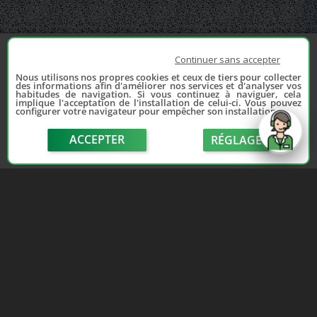
Continuer sans accepter
Nous utilisons nos propres cookies et ceux de tiers pour collecter
des informations afin d'améliorer nos services et d'analyser vos
habitudes de navigation. Si vous continuez à naviguer, cela
implique l'acceptation de l'installation de celui-ci. Vous pouvez
configurer votre navigateur pour empêcher son installation.
ACCEPTER
RÉGLAGE
send
Depuis 2006, France Casse accompagne les
automobilistes dans leur recherche de pièces
d'occasion. Réparez votre auto sans vous ruiner !