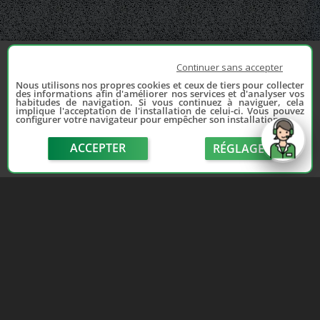
Continuer sans accepter
Nous utilisons nos propres cookies et ceux de tiers pour collecter
des informations afin d'améliorer nos services et d'analyser vos
habitudes de navigation. Si vous continuez à naviguer, cela
implique l'acceptation de l'installation de celui-ci. Vous pouvez
configurer votre navigateur pour empêcher son installation.
ACCEPTER
RÉGLAGE
send
Depuis 2006, France Casse accompagne les
automobilistes dans leur recherche de pièces
d'occasion. Réparez votre auto sans vous ruiner !