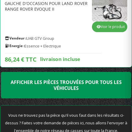
GAUCHE D'OCCASION POUR LAND ROVER
RANGE ROVER EVOQUE II
Voir le produit
Vendeur :
UAB GTV Group
Energie :
Essence + Electrique
86,24 € TTC
livraison incluse
AFFICHER LES PIÈCES TROUVÉES POUR TOUS LES
VÉHICULES
Vous ne trouvez pas la pièce qu'il vous faut dans les résultats ci-
dessus ? Faites votre demande de pièces ici, nous allons l'envoyer à
l'ensemble de notre réseau de casses sur toute la France.