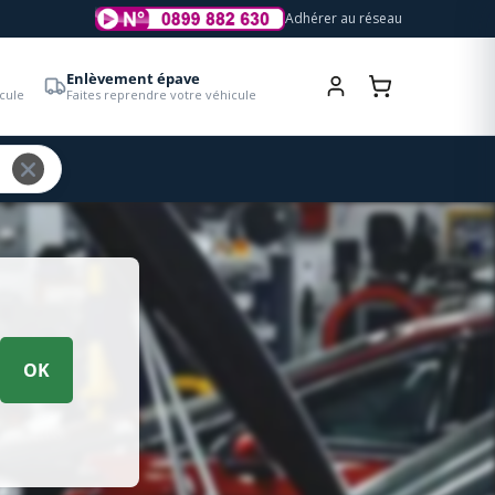
Adhérer au réseau
Enlèvement épave
cule
Faites reprendre votre véhicule
OK