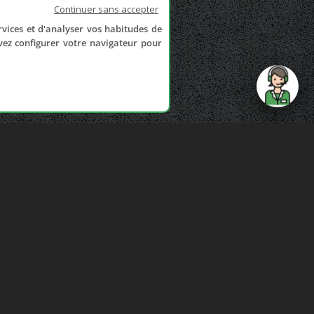
Continuer sans accepter
rvices et d'analyser vos habitudes de
uvez configurer votre navigateur pour
send
NOUS CONTACTER