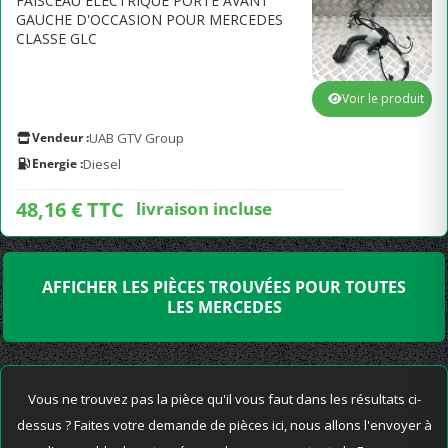
FAISCEAU ÉLECTRIQUE PORTE AVANT
GAUCHE D'OCCASION POUR MERCEDES
CLASSE GLC
Voir le produit
Vendeur :
UAB GTV Group
Energie :
Diesel
48,16 € TTC
livraison incluse
AFFICHER LES PIÈCES TROUVÉES POUR TOUTES
LES MERCEDES
Vous ne trouvez pas la pièce qu'il vous faut dans les résultats ci-
dessus ? Faites votre demande de pièces ici, nous allons l'envoyer à