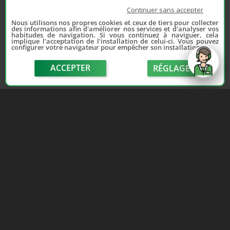
Continuer sans accepter
Nous utilisons nos propres cookies et ceux de tiers pour collecter
des informations afin d'améliorer nos services et d'analyser vos
habitudes de navigation. Si vous continuez à naviguer, cela
implique l'acceptation de l'installation de celui-ci. Vous pouvez
configurer votre navigateur pour empêcher son installation.
ACCEPTER
RÉGLAGE
send
Depuis 2006, France Casse accompagne les
automobilistes dans leur recherche de pièces
d'occasion. Réparez votre auto sans vous ruiner !
LIENS UTILES
NOUS CONTACTER