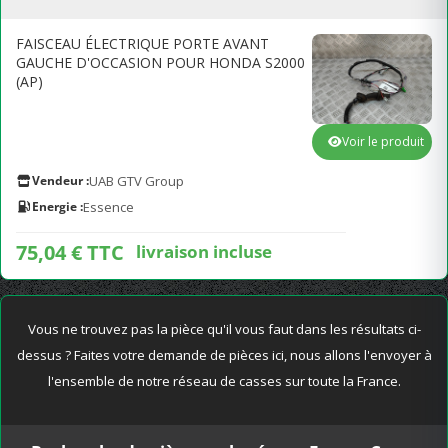
FAISCEAU ÉLECTRIQUE PORTE AVANT
GAUCHE D'OCCASION POUR HONDA S2000
(AP)
Voir le produit
Vendeur :
UAB GTV Group
Energie :
Essence
75,04 € TTC
livraison incluse
Vous ne trouvez pas la pièce qu'il vous faut dans les résultats ci-
dessus ? Faites votre demande de pièces ici, nous allons l'envoyer à
l'ensemble de notre réseau de casses sur toute la France.