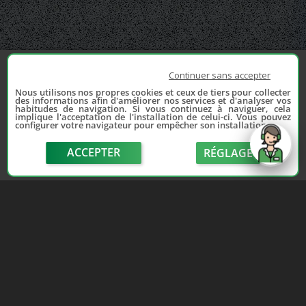
Continuer sans accepter
Nous utilisons nos propres cookies et ceux de tiers pour collecter
des informations afin d'améliorer nos services et d'analyser vos
habitudes de navigation. Si vous continuez à naviguer, cela
implique l'acceptation de l'installation de celui-ci. Vous pouvez
configurer votre navigateur pour empêcher son installation.
ACCEPTER
RÉGLAGE
send
Depuis 2006, France Casse accompagne les
automobilistes dans leur recherche de pièces