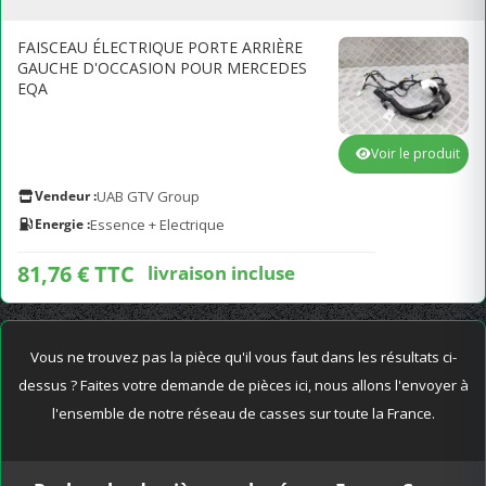
FAISCEAU ÉLECTRIQUE PORTE ARRIÈRE
GAUCHE D'OCCASION POUR MERCEDES
EQA
Voir le produit
Vendeur :
UAB GTV Group
Energie :
Essence + Electrique
81,76 € TTC
livraison incluse
Vous ne trouvez pas la pièce qu'il vous faut dans les résultats ci-
dessus ? Faites votre demande de pièces ici, nous allons l'envoyer à
l'ensemble de notre réseau de casses sur toute la France.