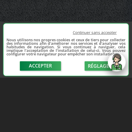
Continuer sans accepter
Nous utilisons nos propres cookies et ceux de tiers pour collecter
des informations afin d'améliorer nos services et d'analyser vos
habitudes de navigation. Si vous continuez à naviguer, cela
implique l'acceptation de l'installation de celui-ci. Vous pouvez
configurer votre navigateur pour empêcher son installation.
ACCEPTER
RÉGLAGE
send
Depuis 2006, France Casse accompagne les
automobilistes dans leur recherche de pièces