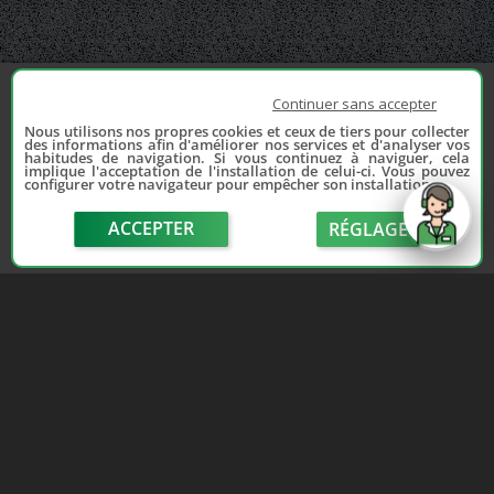
Continuer sans accepter
Nous utilisons nos propres cookies et ceux de tiers pour collecter
des informations afin d'améliorer nos services et d'analyser vos
habitudes de navigation. Si vous continuez à naviguer, cela
implique l'acceptation de l'installation de celui-ci. Vous pouvez
configurer votre navigateur pour empêcher son installation.
ACCEPTER
RÉGLAGE
send
Depuis 2006, France Casse accompagne les
automobilistes dans leur recherche de pièces
d'occasion. Réparez votre auto sans vous ruiner !