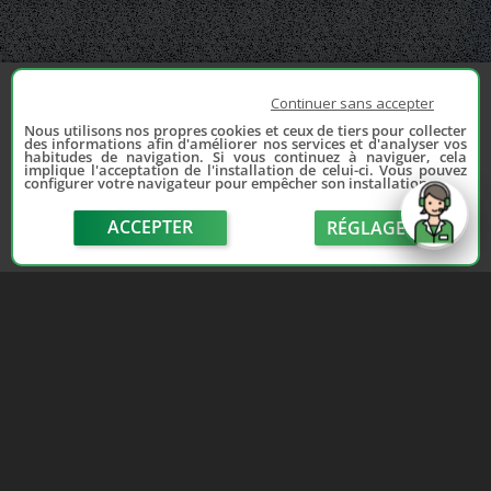
Continuer sans accepter
Nous utilisons nos propres cookies et ceux de tiers pour collecter
des informations afin d'améliorer nos services et d'analyser vos
habitudes de navigation. Si vous continuez à naviguer, cela
implique l'acceptation de l'installation de celui-ci. Vous pouvez
configurer votre navigateur pour empêcher son installation.
ACCEPTER
RÉGLAGE
send
Depuis 2006, France Casse accompagne les
automobilistes dans leur recherche de pièces
d'occasion. Réparez votre auto sans vous ruiner !