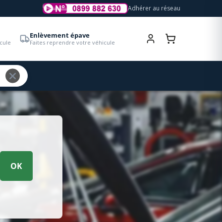
Adhérer au réseau
Enlèvement épave
cule
Faites reprendre votre véhicule
OK