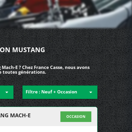
SION MUSTANG
 Mach-E ? Chez France Casse, nous avons
e toutes générations.

Filtre : Neuf + Occasion

ANG MACH-E
OCCASION