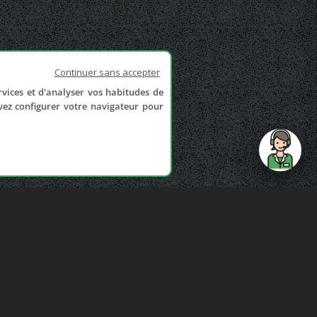
Continuer sans accepter
rvices et d'analyser vos habitudes de
uvez configurer votre navigateur pour
send