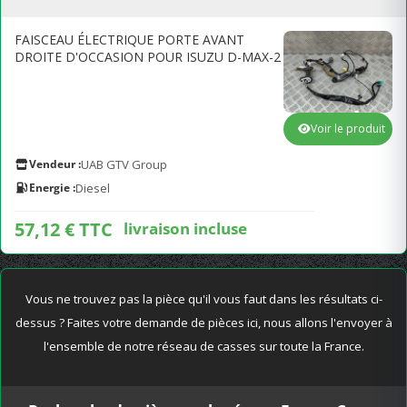
FAISCEAU ÉLECTRIQUE PORTE AVANT
DROITE D'OCCASION POUR ISUZU D-MAX-2
Voir le produit
Vendeur :
UAB GTV Group
Energie :
Diesel
57,12 € TTC
livraison incluse
Vous ne trouvez pas la pièce qu'il vous faut dans les résultats ci-
dessus ? Faites votre demande de pièces ici, nous allons l'envoyer à
l'ensemble de notre réseau de casses sur toute la France.