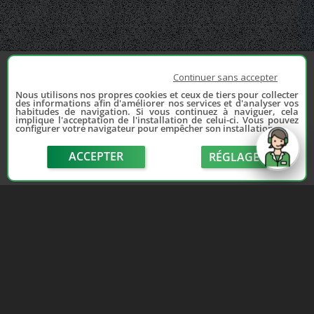
Continuer sans accepter
Nous utilisons nos propres cookies et ceux de tiers pour collecter
des informations afin d'améliorer nos services et d'analyser vos
habitudes de navigation. Si vous continuez à naviguer, cela
implique l'acceptation de l'installation de celui-ci. Vous pouvez
configurer votre navigateur pour empêcher son installation.
ACCEPTER
RÉGLAGE
send
Depuis 2006, France Casse accompagne les
automobilistes dans leur recherche de pièces