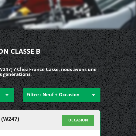
ON CLASSE B
W247) ? Chez France Casse, nous avons une
s générations.

Filtre : Neuf + Occasion

 (W247)
OCCASION