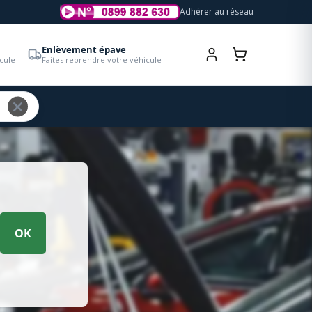
Adhérer au réseau
Enlèvement épave
cule
Faites reprendre votre véhicule
OK