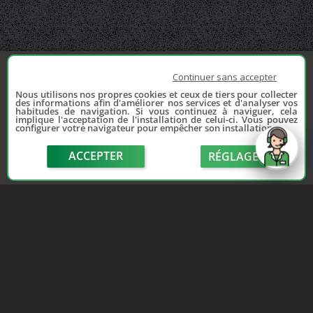
Continuer sans accepter
Nous utilisons nos propres cookies et ceux de tiers pour collecter
des informations afin d'améliorer nos services et d'analyser vos
habitudes de navigation. Si vous continuez à naviguer, cela
implique l'acceptation de l'installation de celui-ci. Vous pouvez
configurer votre navigateur pour empêcher son installation.
ACCEPTER
RÉGLAGE
send
Depuis 2006, France Casse accompagne les
automobilistes dans leur recherche de pièces