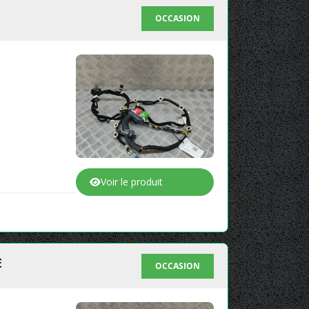
OCCASION
Voir le produit
E
OCCASION