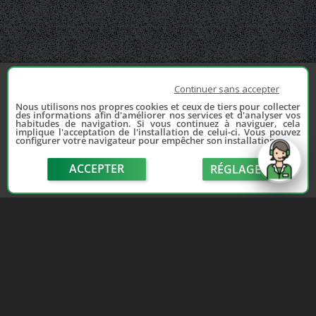
Continuer sans accepter
Nous utilisons nos propres cookies et ceux de tiers pour collecter
des informations afin d'améliorer nos services et d'analyser vos
habitudes de navigation. Si vous continuez à naviguer, cela
implique l'acceptation de l'installation de celui-ci. Vous pouvez
configurer votre navigateur pour empêcher son installation.
ACCEPTER
RÉGLAGE
send
Depuis 2006, France Casse accompagne les