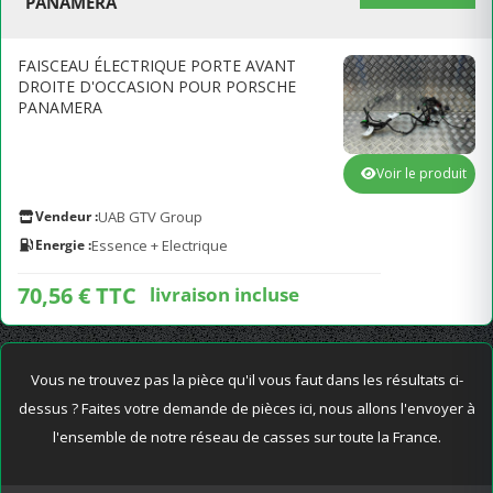
PANAMERA
FAISCEAU ÉLECTRIQUE PORTE AVANT
DROITE D'OCCASION POUR PORSCHE
PANAMERA
Voir le produit
Vendeur :
UAB GTV Group
Energie :
Essence + Electrique
70,56 € TTC
livraison incluse
Vous ne trouvez pas la pièce qu'il vous faut dans les résultats ci-
dessus ? Faites votre demande de pièces ici, nous allons l'envoyer à
l'ensemble de notre réseau de casses sur toute la France.