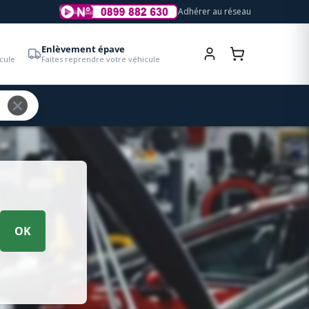
Adhérer au réseau
Enlèvement épave
cule
Faites reprendre votre véhicule
OK