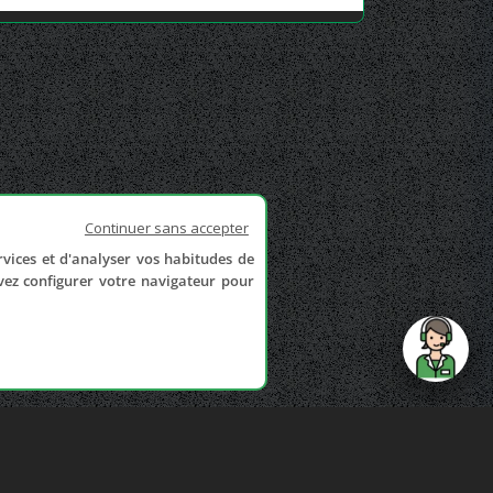
Continuer sans accepter
rvices et d'analyser vos habitudes de
uvez configurer votre navigateur pour
send