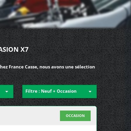
ASION X7
Chez France Casse, nous avons une sélection

Filtre : Neuf + Occasion

OCCASION