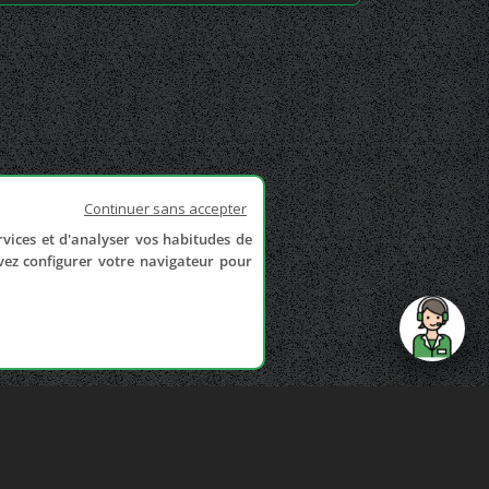
Continuer sans accepter
rvices et d'analyser vos habitudes de
uvez configurer votre navigateur pour
send