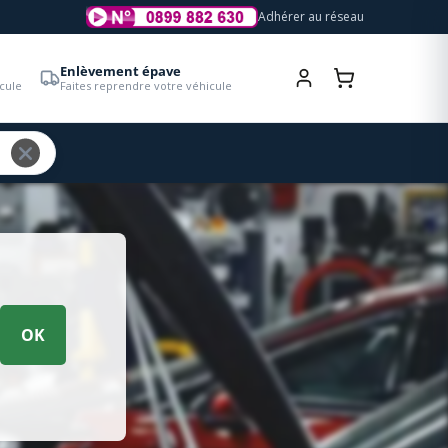
Adhérer au réseau
Enlèvement épave
cule
Faites reprendre votre véhicule
OK