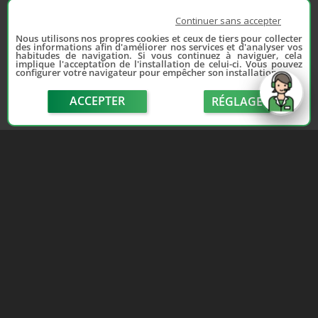
Continuer sans accepter
Nous utilisons nos propres cookies et ceux de tiers pour collecter
des informations afin d'améliorer nos services et d'analyser vos
habitudes de navigation. Si vous continuez à naviguer, cela
implique l'acceptation de l'installation de celui-ci. Vous pouvez
configurer votre navigateur pour empêcher son installation.
ACCEPTER
RÉGLAGE
send
Depuis 2006, France Casse accompagne les
automobilistes dans leur recherche de pièces
d'occasion. Réparez votre auto sans vous ruiner !