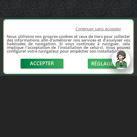
Continuer sans accepter
Nous utilisons nos propres cookies et ceux de tiers pour collecter
des informations afin d'améliorer nos services et d'analyser vos
habitudes de navigation. Si vous continuez à naviguer, cela
implique l'acceptation de l'installation de celui-ci. Vous pouvez
configurer votre navigateur pour empêcher son installation.
ACCEPTER
RÉGLAGE
send
Depuis 2006, France Casse accompagne les
automobilistes dans leur recherche de pièces
d'occasion. Réparez votre auto sans vous ruiner !