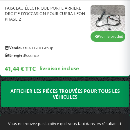
FAISCEAU ÉLECTRIQUE PORTE ARRIÈRE
DROITE D'OCCASION POUR CUPRA LEON
PHASE 2
Voir le produit
Vendeur :
UAB GTV Group
Energie :
Essence
41,44 € TTC
livraison incluse
AFFICHER LES PIÈCES TROUVÉES POUR TOUS LES
VÉHICULES
Vous ne trouvez pas la pièce qu'il vous faut dans les résultats ci-