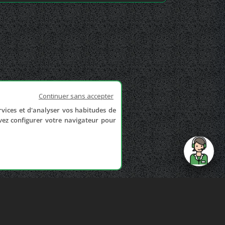
Continuer sans accepter
rvices et d'analyser vos habitudes de
uvez configurer votre navigateur pour
send