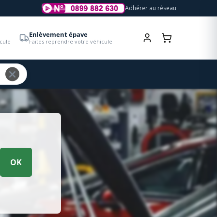
Adhérer au réseau
Enlèvement épave
cule
Faites reprendre votre véhicule
OK