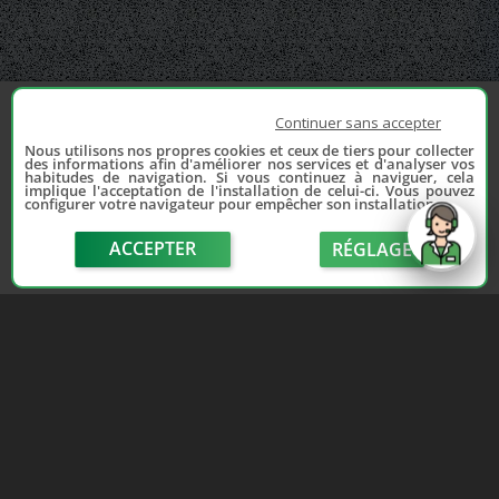
Continuer sans accepter
Nous utilisons nos propres cookies et ceux de tiers pour collecter
des informations afin d'améliorer nos services et d'analyser vos
habitudes de navigation. Si vous continuez à naviguer, cela
implique l'acceptation de l'installation de celui-ci. Vous pouvez
configurer votre navigateur pour empêcher son installation.
ACCEPTER
RÉGLAGE
send
Depuis 2006, France Casse accompagne les
automobilistes dans leur recherche de pièces