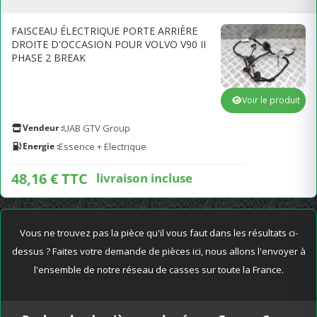
FAISCEAU ÉLECTRIQUE PORTE ARRIÈRE
DROITE D'OCCASION POUR VOLVO V90 II
PHASE 2 BREAK
Voir le produit
Vendeur :
UAB GTV Group
Energie :
Essence + Electrique
48,16 € TTC
livraison incluse
Vous ne trouvez pas la pièce qu'il vous faut dans les résultats ci-
dessus ? Faites votre demande de pièces ici, nous allons l'envoyer à
l'ensemble de notre réseau de casses sur toute la France.