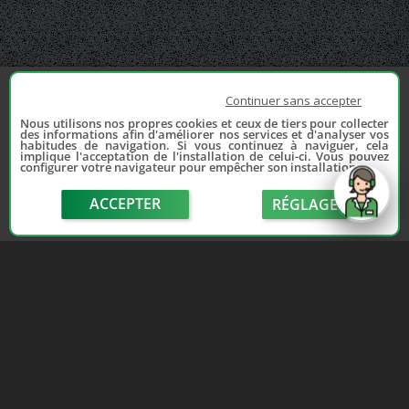
Continuer sans accepter
Nous utilisons nos propres cookies et ceux de tiers pour collecter
des informations afin d'améliorer nos services et d'analyser vos
habitudes de navigation. Si vous continuez à naviguer, cela
implique l'acceptation de l'installation de celui-ci. Vous pouvez
configurer votre navigateur pour empêcher son installation.
ACCEPTER
RÉGLAGE
send
Depuis 2006, France Casse accompagne les
automobilistes dans leur recherche de pièces