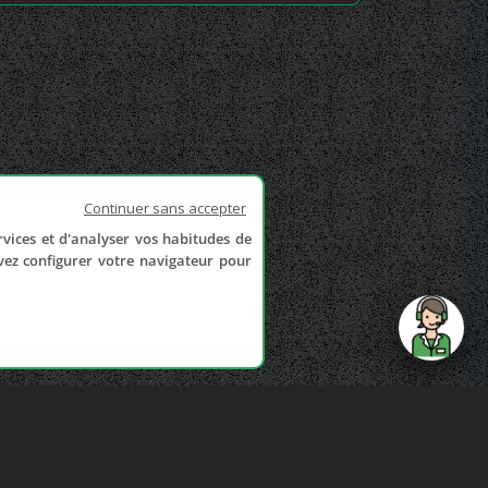
Continuer sans accepter
rvices et d'analyser vos habitudes de
uvez configurer votre navigateur pour
send