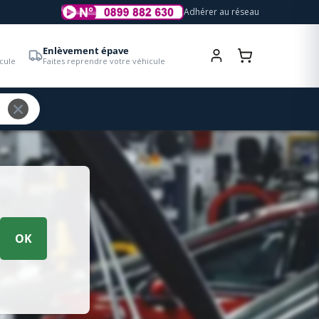
Adhérer au réseau
Enlèvement épave
cule
Faites reprendre votre véhicule
OK