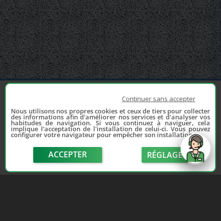
Continuer sans accepter
Nous utilisons nos propres cookies et ceux de tiers pour collecter
des informations afin d'améliorer nos services et d'analyser vos
habitudes de navigation. Si vous continuez à naviguer, cela
implique l'acceptation de l'installation de celui-ci. Vous pouvez
configurer votre navigateur pour empêcher son installation.
Depuis 2006, France Casse accompagne les
automobilistes dans leur recherche de pièces
ACCEPTER
RÉGLAGE
d'occasion. Réparez votre auto sans vous ruiner !
LIENS UTILES
NOUS CONTACTER
send
Adhérer au réseau
Formulaire de contact
Notre réseau de casses
Politique de confidentialité