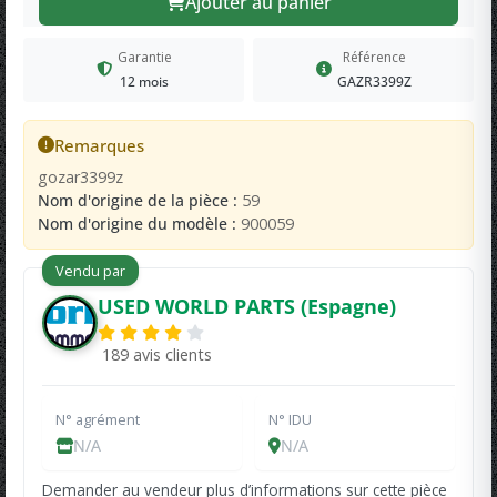
Ajouter au panier
Garantie
Référence
12 mois
GAZR3399Z
Remarques
gozar3399z
Nom d'origine de la pièce :
59
Nom d'origine du modèle :
900059
Vendu par
USED WORLD PARTS (Espagne)
189 avis clients
N° agrément
N° IDU
N/A
N/A
Demander au vendeur plus d’informations sur cette pièce