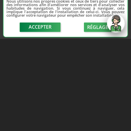
Nous utilisons nos propres cookies et ceux de tiers pour collecter
des informations afin d'améliorer nos services et d'analyser vos
habitudes de navigation. Si vous continuez à naviguer, cela
implique l'acceptation de l'installation de celui-ci. Vous pouvez
configurer votre navigateur pour empêcher son installation.
Depuis 2006, France Casse accompagne les
automobilistes dans leur recherche de pièces
ACCEPTER
RÉGLAGE
d'occasion. Réparez votre auto sans vous ruiner !
LIENS UTILES
NOUS CONTACTER
send
Adhérer au réseau
Formulaire de contact
Notre réseau de casses
Politique de confidentialité
Les sites de notre réseau
Conditions générales de
Nos partenaires
vente
Avis clients France Casse
Conditions générales
Affiliation
d'utilisation
Espace presse
Le blog auto/moto
Lun-Ven 9h-12h / 14h-18h · 3€/appel · Numéro non joignable depuis