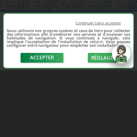
Continuer sans accepter
Nous utilisons nos propres cookies et ceux de tiers pour collecter
des informations afin d'améliorer nos services et d'analyser vos
habitudes de navigation. Si vous continuez à naviguer, cela
implique l'acceptation de l'installation de celui-ci. Vous pouvez
configurer votre navigateur pour empêcher son installation.
Depuis 2006, France Casse accompagne les
automobilistes dans leur recherche de pièces
ACCEPTER
RÉGLAGE
d'occasion. Réparez votre auto sans vous ruiner !
LIENS UTILES
NOUS CONTACTER
send
Adhérer au réseau
Formulaire de contact
Notre réseau de casses
Politique de confidentialité
Les sites de notre réseau
Conditions générales de
Nos partenaires
vente
Avis clients France Casse
Conditions générales
Affiliation
d'utilisation
Espace presse
Le blog auto/moto