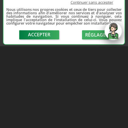
Continuer sans accepter
Nous utilisons nos propres cookies et ceux de tiers pour collecter
des informations afin d'améliorer nos services et d'analyser vos
habitudes de navigation. Si vous continuez à naviguer, cela
implique l'acceptation de l'installation de celui-ci. Vous pouvez
configurer votre navigateur pour empêcher son installation.
Depuis 2006, France Casse accompagne les
automobilistes dans leur recherche de pièces
ACCEPTER
RÉGLAGE
d'occasion. Réparez votre auto sans vous ruiner !
LIENS UTILES
NOUS CONTACTER
send
Adhérer au réseau
Formulaire de contact
Notre réseau de casses
Politique de confidentialité
Les sites de notre réseau
Conditions générales de
Nos partenaires
vente
Avis clients France Casse
Conditions générales
Affiliation
d'utilisation
Espace presse
Le blog auto/moto