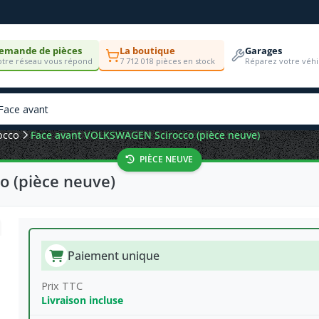
emande de pièces
La boutique
Garages
tre réseau vous répond
7 712 018 pièces en stock
Réparez votre véhi
occo
Face avant VOLKSWAGEN Scirocco (pièce neuve)
PIÈCE NEUVE
 (pièce neuve)
Paiement unique
Prix TTC
Livraison incluse