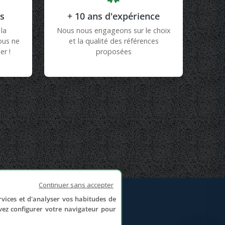
fs
+ 10 ans d'expérience
la
Nous nous engageons sur le choix
vous ne
et la qualité des références
er !
proposées
Continuer sans accepter
rvices et d'analyser vos habitudes de
NOUS CONTACTER
uvez configurer votre navigateur pour
Formulaire de contact