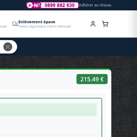
Adhérer au réseau
Enlèvement épave
cule
Faites reprendre votre véhicule
215.49 €