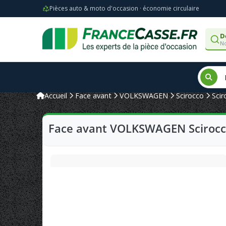
Pièces auto & moto d'occasion · économie circulaire
D
No
Accueil
Face avant
VOLKSWAGEN
Scirocco
Scir
Face avant VOLKSWAGEN Scirocco