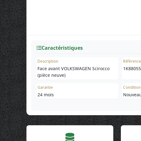
Caractéristiques
Description
Référenc
Face avant VOLKSWAGEN Scirocco
1K88055
(pièce neuve)
Garantie
Condition
24 mois
Nouveau