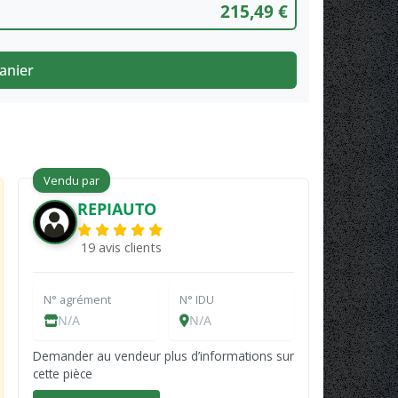
215,49 €
anier
Vendu par
REPIAUTO
19 avis clients
N° agrément
N° IDU
N/A
N/A
Demander au vendeur plus d’informations sur
cette pièce