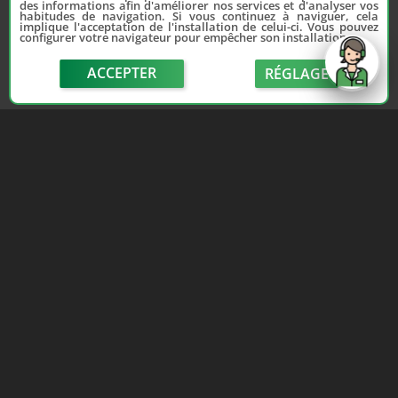
des informations afin d'améliorer nos services et d'analyser vos
habitudes de navigation. Si vous continuez à naviguer, cela
implique l'acceptation de l'installation de celui-ci. Vous pouvez
configurer votre navigateur pour empêcher son installation.
Depuis 2006, France Casse accompagne les
automobilistes dans leur recherche de pièces
ACCEPTER
RÉGLAGE
d'occasion. Réparez votre auto sans vous ruiner !
LIENS UTILES
NOUS CONTACTER
send
Adhérer au réseau
Formulaire de contact
Notre réseau de casses
Politique de confidentialité
Les sites de notre réseau
Conditions générales de
Nos partenaires
vente
Avis clients France Casse
Conditions générales
Affiliation
d'utilisation
Espace presse
Le blog auto/moto
Lun-Ven 9h-12h / 14h-18h · 3€/appel · Numéro non joignable depuis