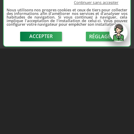
Continuer sans accepter
Nous utilisons nos propres cookies et ceux de tiers pour collecter
des informations afin d'améliorer nos services et d'analyser vos
habitudes de navigation. Si vous continuez à naviguer, cela
implique l'acceptation de l'installation de celui-ci. Vous pouvez
configurer votre navigateur pour empêcher son installation.
Depuis 2006, France Casse accompagne les
automobilistes dans leur recherche de pièces
ACCEPTER
RÉGLAGE
d'occasion. Réparez votre auto sans vous ruiner !
LIENS UTILES
NOUS CONTACTER
send
Adhérer au réseau
Formulaire de contact
Notre réseau de casses
Politique de confidentialité
Les sites de notre réseau
Conditions générales de
Nos partenaires
vente
Avis clients France Casse
Conditions générales
Affiliation
d'utilisation
Espace presse
Le blog auto/moto