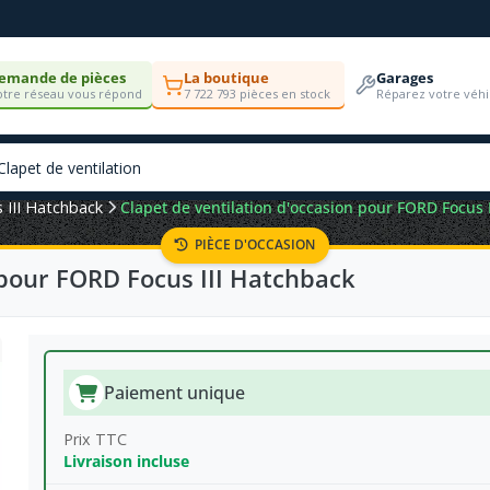
emande de pièces
La boutique
Garages
tre réseau vous répond
7 722 793 pièces en stock
Réparez votre véhi
 III Hatchback
Clapet de ventilation d'occasion pour FORD Focus 
PIÈCE D'OCCASION
 pour FORD Focus III Hatchback
Paiement unique
Prix TTC
Livraison incluse