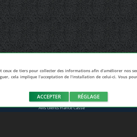
t ceux de tiers pour collecter des informations afin d'améliorer nos se
LIENS UTILES
guer, cela implique l'acceptation de l'installation de celui-ci. Vous po
Adhérer au réseau
Notre réseau de casses
ACCEPTER
Les sites de notre réseau
RÉGLAGE
Nos partenaires
Avis clients France Casse
Affiliation
Espace presse
Le blog auto/moto