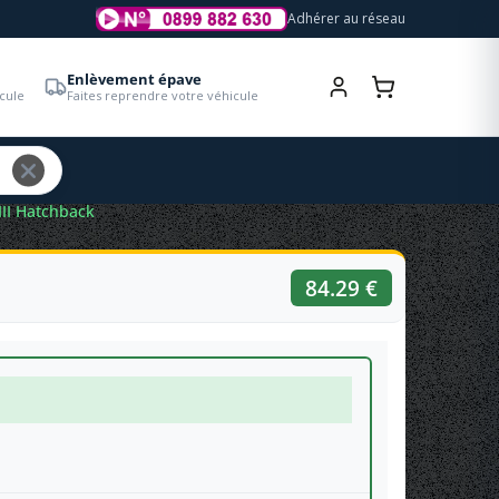
Adhérer au réseau
Enlèvement épave
cule
Faites reprendre votre véhicule
III Hatchback
84.29 €