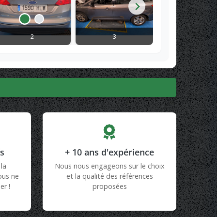
2
3
4
fs
+ 10 ans d'expérience
la
Nous nous engageons sur le choix
vous ne
et la qualité des références
er !
proposées