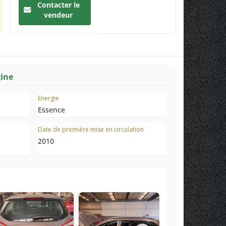
Contacter le
vendeur
gine
Energie
Essence
Date de première mise en circulation
2010