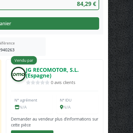
84,29 €
anier
éférence
1940263
Vendu par
JG RECOMOTOR, S.L.
(Espagne)
0 avis clients
N° agrément
N° IDU
N/A
N/A
Demander au vendeur plus d’informations sur
cette pièce