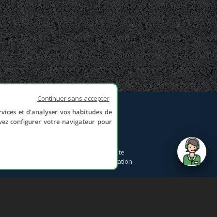
Continuer sans accepter
rvices et d'analyser vos habitudes de
NOUS CONTACTER
uvez configurer votre navigateur pour
Formulaire de contact
Politique de confidentialité
Conditions générales de vente
Conditions générales d'utilisation
send