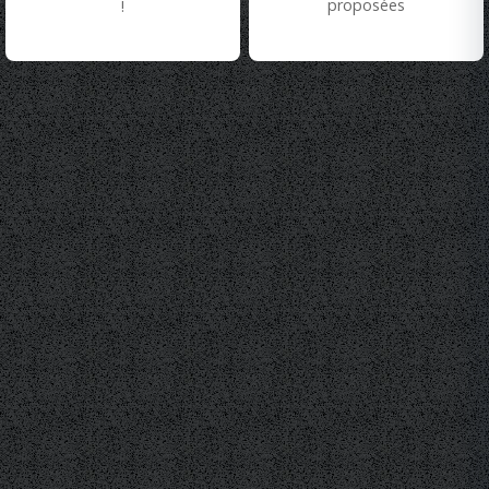
proposées
!