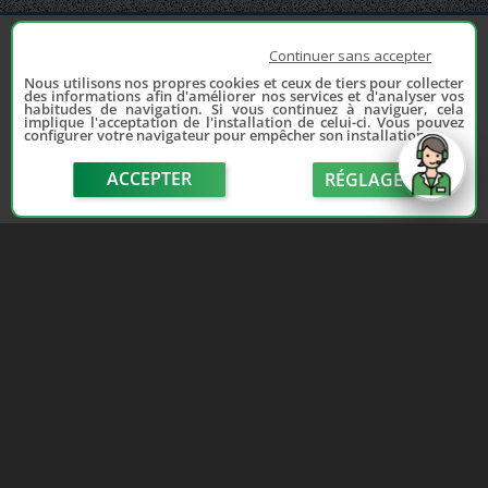
Continuer sans accepter
Nous utilisons nos propres cookies et ceux de tiers pour collecter
des informations afin d'améliorer nos services et d'analyser vos
habitudes de navigation. Si vous continuez à naviguer, cela
implique l'acceptation de l'installation de celui-ci. Vous pouvez
configurer votre navigateur pour empêcher son installation.
Depuis 2006, France Casse accompagne les
automobilistes dans leur recherche de pièces
ACCEPTER
RÉGLAGE
d'occasion. Réparez votre auto sans vous ruiner !
LIENS UTILES
NOUS CONTACTER
send
Adhérer au réseau
Formulaire de contact
Notre réseau de casses
Politique de confidentialité
Les sites de notre réseau
Conditions générales de
Nos partenaires
vente
Avis clients France Casse
Conditions générales
Affiliation
d'utilisation
Espace presse
Le blog auto/moto