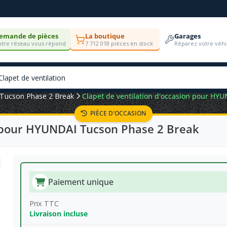
emande de pièces
La boutique
Garages
tre réseau vous répond
7 712 018 pièces en stock
Réparez votre véhi
Tucson Phase 2 Break
Clapet de ventilation d'occasion pour HY
PIÈCE D'OCCASION
n pour HYUNDAI Tucson Phase 2 Break
Paiement unique
Prix TTC
Livraison incluse