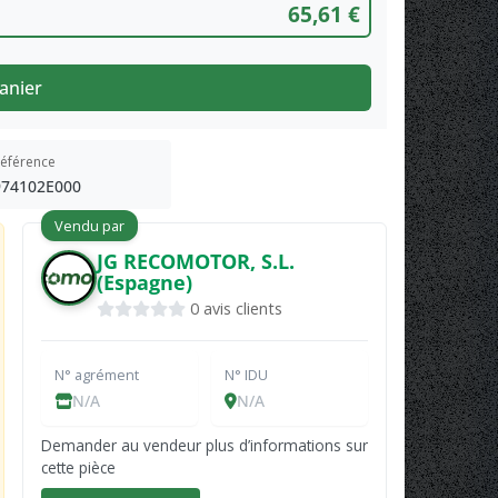
65,61 €
anier
éférence
974102E000
Vendu par
JG RECOMOTOR, S.L.
(Espagne)
0 avis clients
N° agrément
N° IDU
N/A
N/A
Demander au vendeur plus d’informations sur
cette pièce