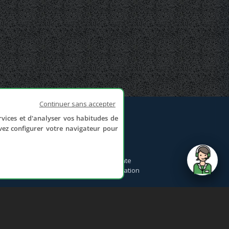
Continuer sans accepter
rvices et d'analyser vos habitudes de
NOUS CONTACTER
uvez configurer votre navigateur pour
Formulaire de contact
Politique de confidentialité
Conditions générales de vente
Conditions générales d'utilisation
send