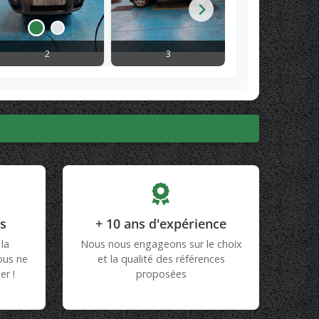
2
3
4
fs
+ 10 ans d'expérience
la
Nous nous engageons sur le choix
vous ne
et la qualité des références
er !
proposées