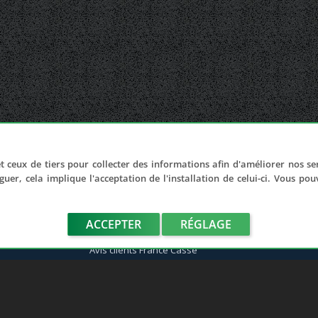
t ceux de tiers pour collecter des informations afin d'améliorer nos se
LIENS UTILES
guer, cela implique l'acceptation de l'installation de celui-ci. Vous po
Adhérer au réseau
Notre réseau de casses
ACCEPTER
Les sites de notre réseau
RÉGLAGE
Nos partenaires
Avis clients France Casse
Affiliation
Espace presse
Le blog auto/moto