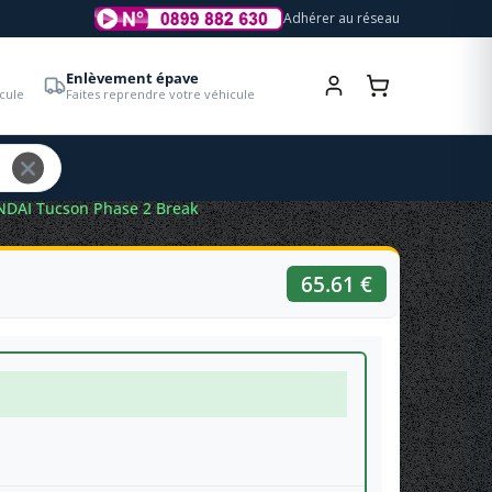
Adhérer au réseau
Enlèvement épave
cule
Faites reprendre votre véhicule
UNDAI Tucson Phase 2 Break
65.61 €