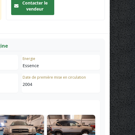
Contacter le
vendeur
gine
Energie
Essence
Date de première mise en circulation
2004